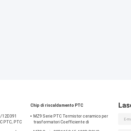
Las
Chip di riscaldamento PTC
M/12D391
MZ9 Serie PTC Termistor ceramico per
TC PTC, PTC
trasformatori Coefficiente di
peratura
temperatura positiva per la protezione