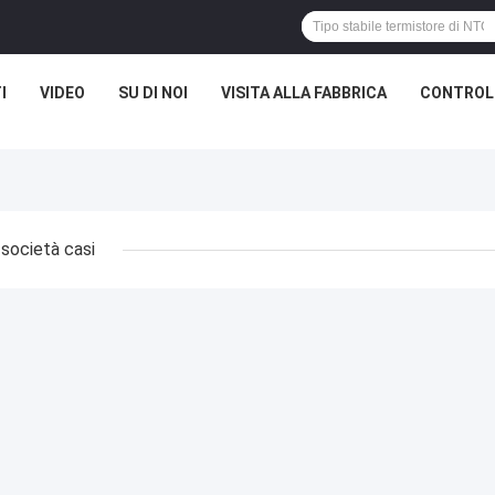
I
VIDEO
SU DI NOI
VISITA ALLA FABBRICA
CONTROLL
società casi