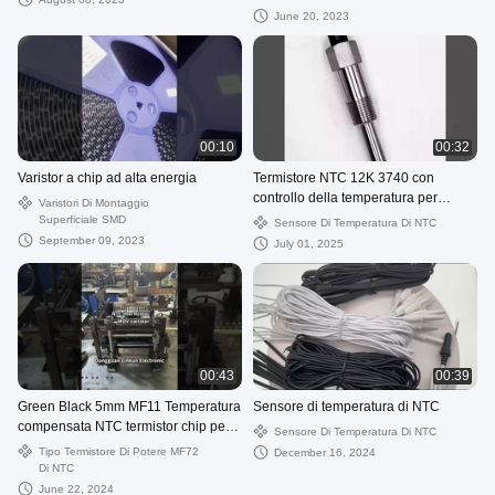
June 20, 2023
00:10
00:32
Varistor a chip ad alta energia
Termistore NTC 12K 3740 con
controllo della temperatura per
Varistori Di Montaggio
bollitore di distributore d'acqua,
Superficiale SMD
Sensore Di Temperatura Di NTC
temperatura dell'acqua dell'auto
September 09, 2023
July 01, 2025
00:43
00:39
Green Black 5mm MF11 Temperatura
Sensore di temperatura di NTC
compensata NTC termistor chip per
Sensore Di Temperatura Di NTC
resistenza di precisione R25°C=2kΩ
Tipo Termistore Di Potere MF72
December 16, 2024
Di NTC
June 22, 2024