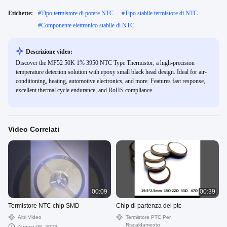
Etichette:
#
Tipo termistore di potere NTC
#
Tipo stabile termistore di NTC
#
Componente elettronico stabile di NTC
Descrizione video:
Discover the MF52 50K 1% 3950 NTC Type Thermistor, a high-precision
temperature detection solution with epoxy small black head design. Ideal for air-
conditioning, heating, automotive electronics, and more. Features fast response,
excellent thermal cycle endurance, and RoHS compliance.
Video Correlati
00:09
00:39
Termistore NTC chip SMD
Chip di partenza del ptc
Altri Video
Termistore PTC Per
Riscaldamento
August 08, 2023