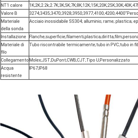
NT1 calore
1K;2K;2.2k;2.7K;3K;5K;7K;8K;12K;15K;20K;25K;30K;40K;
Valore B
3274;3435;3470;3928;3950;3977;4100;4200;4400"Person
Materiale
Acciaio inossidabile SS304; alluminio; rame; plastica; e
della sonda
Installazione
Flanche;superficie;filamenti;plastica;diritta;film;perso
Materiale di
Tubo riscontrabile termicamente;tubo in PVC;tubo in fib
filo
Collegamento
Molex;JST;DuPont;CWB;CJT;Tipo U;Personalizzato
Acqua
IP67;IP68
resistente