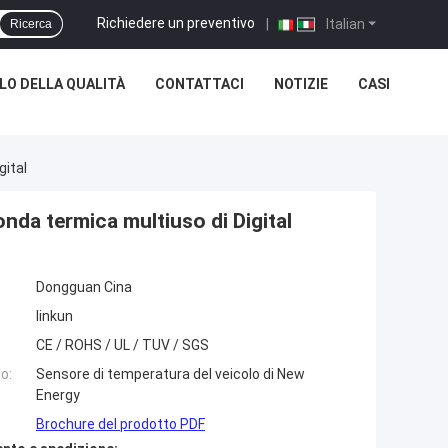
Richiedere un preventivo
|
Italian
Ricerca
O DELLA QUALITÀ
CONTATTACI
NOTIZIE
CASI
gital
onda termica multiuso di Digital
Dongguan Cina
linkun
CE / ROHS / UL / TUV / SGS
o:
Sensore di temperatura del veicolo di New
Energy
Brochure del prodotto PDF