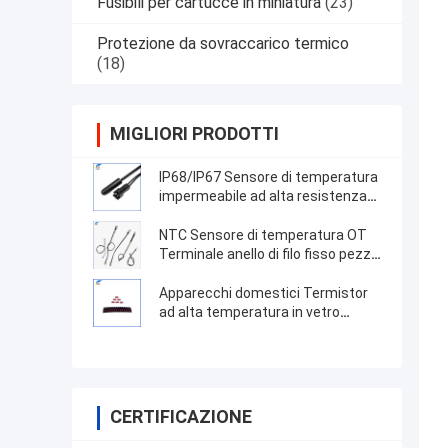
Fusibili per cartucce in miniatura
(23)
Protezione da sovraccarico termico
(18)
MIGLIORI PRODOTTI
IP68/IP67 Sensore di temperatura
impermeabile ad alta resistenza
dell'acquario per pesci con sonda
stampata ad iniezione TPE ad alta
NTC Sensore di temperatura OT
precisione
Terminale anello di filo fisso pezzo
100K 3950 1% termistore ad alta
precisione
Apparecchi domestici Termistor
ad alta temperatura in vetro
incapsulato MF59 10K 100K
Misurazione della temperatura
della conchiglia di vetro NT
CERTIFICAZIONE