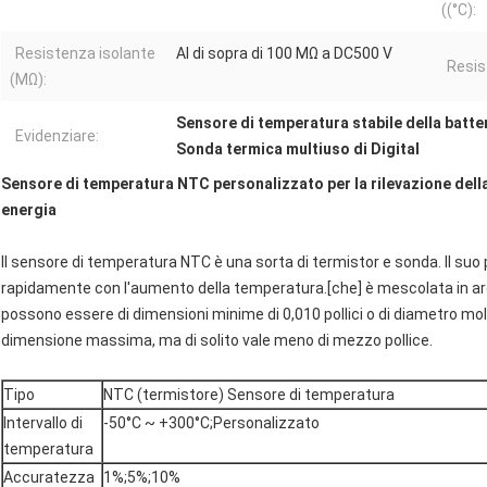
((°C):
Resistenza isolante
Al di sopra di 100 MΩ a DC500 V
Resis
(MΩ):
Sensore di temperatura stabile della batte
Evidenziare:
Sonda termica multiuso di Digital
Sensore di temperatura NTC personalizzato per la rilevazione della
energia
Il sensore di temperatura NTC è una sorta di termistor e sonda. Il suo p
rapidamente con l'aumento della temperatura.[che] è mescolata in argil
possono essere di dimensioni minime di 0,010 pollici o di diametro mol
dimensione massima, ma di solito vale meno di mezzo pollice.
Tipo
NTC (termistore) Sensore di temperatura
Intervallo di
-50°C ~ +300°C;Personalizzato
temperatura
Accuratezza
1%;5%;10%