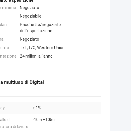
nto e spedizione:
e minimo:
Negoziato
Negoziabile
lari:
Pacchetto/negoziato
dell'esportazione
na:
Negoziato
ento:
T/T, L/C, Western Union
entazione:
24 milioni all'anno
a multiuso di Digital
cy:
± 1%
allo di
-10 a +105c
atura di lavoro