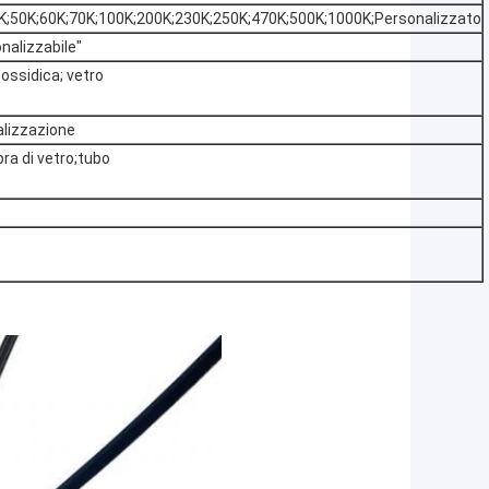
47K;50K;60K;70K;100K;200K;230K;250K;470K;500K;1000K;Personalizzato
alizzabile"
possidica; vetro
nalizzazione
ra di vetro;tubo