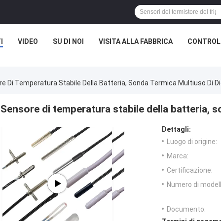
I
VIDEO
SU DI NOI
VISITA ALLA FABBRICA
CONTROLL
e Di Temperatura Stabile Della Batteria, Sonda Termica Multiuso Di Di
Sensore di temperatura stabile della batteria, s
Dettagli:
Luogo di origine:
Marca:
Certificazione:
Numero di modell
Documento: