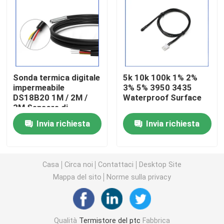
Chip di riscaldamento PTC
Termistor NTC
Sonda termica digitale
5k 10k 100k 1% 2%
impermeabile
3% 5% 3950 3435
Termistore di SMD NTC
DS18B20 1M / 2M /
Waterproof Surface
3M Sensore di
temperatura con
Termistor NTC di potenza
Invia richiesta
Invia richiesta
XH2.54mm-3P per
varie misurazioni di
temperatura
Sensore di temperatura di NTC
Casa
Circa noi
Contattaci
Desktop Site
Mappa del sito
Norme sulla privacy
Varistore
Varistore SMD
Qualità
Termistore del ptc
Fabbrica