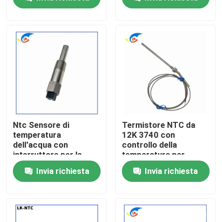
accurate
Su di noi
Visita alla fabbrica
Controllo della qualità
Contattaci
Ntc Sensore di
Termistore NTC da
temperatura
12K 3740 con
dell'acqua con
controllo della
Notizie
interruttore per la
temperatura per
regolazione della
erogatore d'acqua,
Invia richiesta
Invia richiesta
temperatura
caldaia, sensore di
rilevamento della
Casi
temperatura
dell'acqua dell'auto
Termistore del ptc