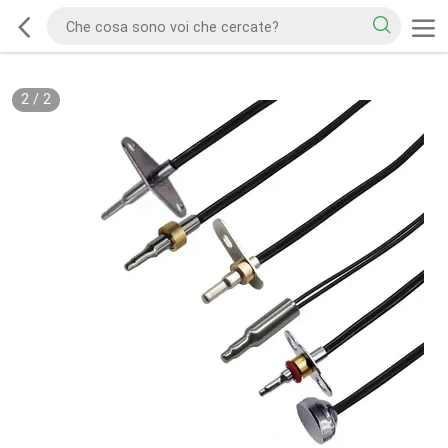
2
/
2