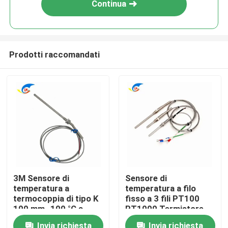
Continua
Prodotti raccomandati
Casa.
3M Sensore di
Sensore di
temperatura a
temperatura a filo
Prodotti
termocoppia di tipo K
fisso a 3 fili PT100
100 mm -100 °C a
PT1000 Termistore
1250 °C
per misurazioni
video
Invia richiesta
Invia richiesta