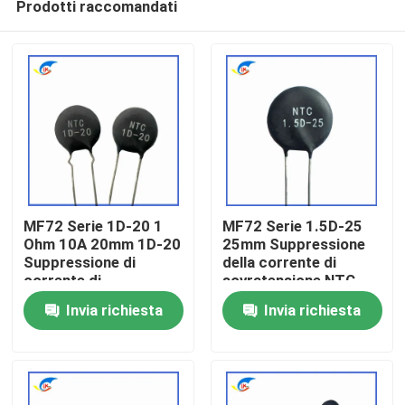
Prodotti raccomandati
MF72 Serie 1D-20 1
MF72 Serie 1.5D-25
Ohm 10A 20mm 1D-20
25mm Suppressione
Suppressione di
della corrente di
corrente di
sovratensione NTC
Casa.
sovratensione NTC
Termistore adatto per
Invia richiesta
Invia richiesta
Termistore adatto per
la commutazione
alimentazione ad alta
dell'alimentazione
Prodotti
potenza
Amplificatore audio
video