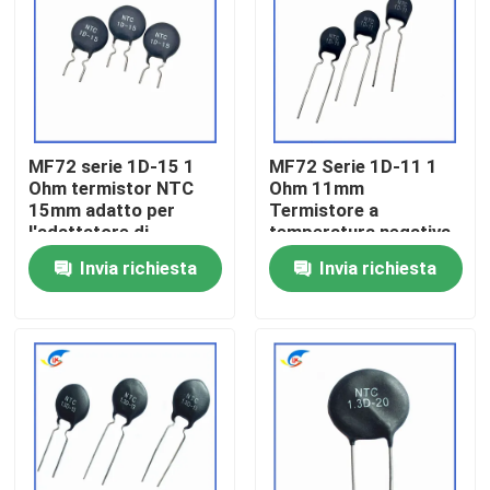
Su di noi
Visita alla fabbrica
MF72 serie 1D-15 1
MF72 Serie 1D-11 1
Ohm termistor NTC
Ohm 11mm
Controllo della qualità
15mm adatto per
Termistore a
l'adattatore di
temperatura negativa
alimentazione di
per la commutazione
Invia richiesta
Invia richiesta
Contattaci
commutazione
di alimentatori
Notizie
Casi
Termistore del ptc