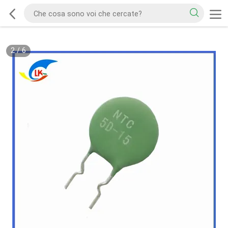
2
/
6