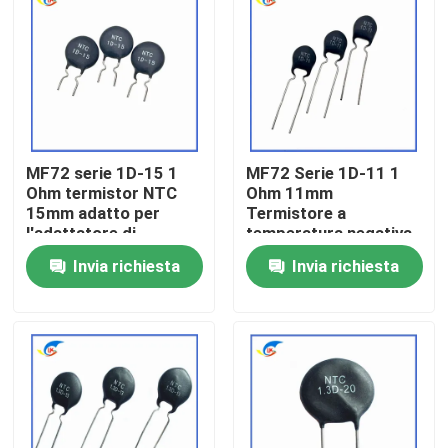
Su di noi
Visita alla fabbrica
MF72 serie 1D-15 1
MF72 Serie 1D-11 1
Controllo della qualità
Ohm termistor NTC
Ohm 11mm
15mm adatto per
Termistore a
l'adattatore di
temperatura negativa
Contattaci
alimentazione di
per la commutazione
Invia richiesta
Invia richiesta
commutazione
di alimentatori
Notizie
Casi
Termistore del ptc