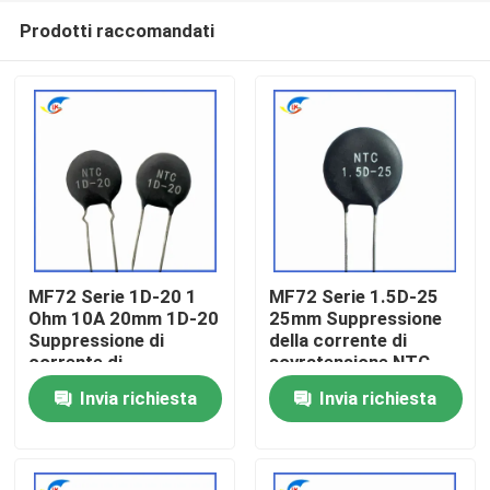
Prodotti raccomandati
MF72 Serie 1D-20 1
MF72 Serie 1.5D-25
Ohm 10A 20mm 1D-20
25mm Suppressione
Suppressione di
della corrente di
Casa.
corrente di
sovratensione NTC
sovratensione NTC
Termistore adatto per
Invia richiesta
Invia richiesta
Termistore adatto per
la commutazione
Prodotti
alimentazione ad alta
dell'alimentazione
potenza
Amplificatore audio
video