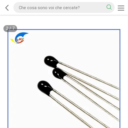
2
/
7