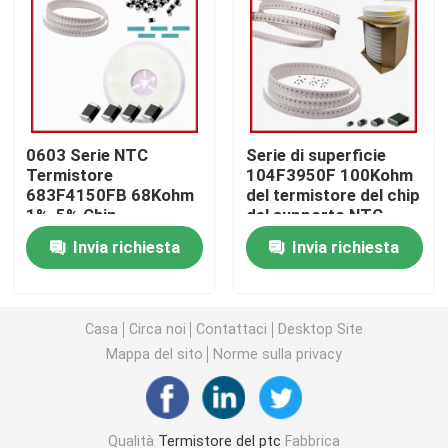
Chip di riscaldamento PTC
Termistor NTC
0603 Serie NTC
Serie di superficie
Termistore
104F3950F 100Kohm
Termistore di SMD NTC
683F4150FB 68Kohm
del termistore del chip
1%-5% Chip
del supporto NTC
Montaggio
0402 per la
Termistor NTC di potenza
Invia richiesta
Invia richiesta
superficiale
temperatura di
rilevazione
Sensore di temperatura di NTC
Casa
Circa noi
Contattaci
Desktop Site
Mappa del sito
Norme sulla privacy
Varistore
Varistore SMD
Qualità
Termistore del ptc
Fabbrica