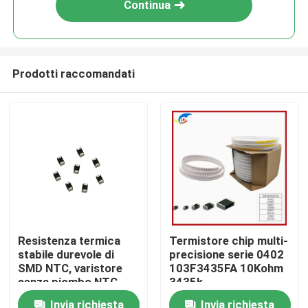
Continua
Prodotti raccomandati
Casa.
Resistenza termica
Termistore chip multi-
stabile durevole di
precisione serie 0402
Prodotti
SMD NTC, varistore
103F3435FA 10Kohm
senza piombo NTC
3435k
video
Invia richiesta
Invia richiesta