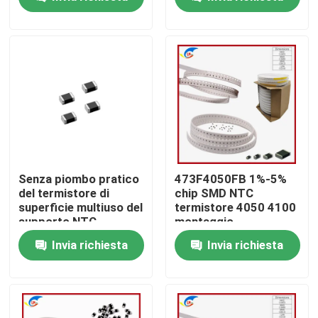
Su di noi
Visita alla fabbrica
Controllo della qualità
Contattaci
Senza piombo pratico
473F4050FB 1%-5%
del termistore di
chip SMD NTC
superficie multiuso del
termistore 4050 4100
Notizie
supporto NTC
montaggio
superficiale
Invia richiesta
Invia richiesta
Casi
Termistore del ptc