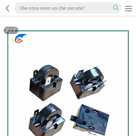
2
/
7