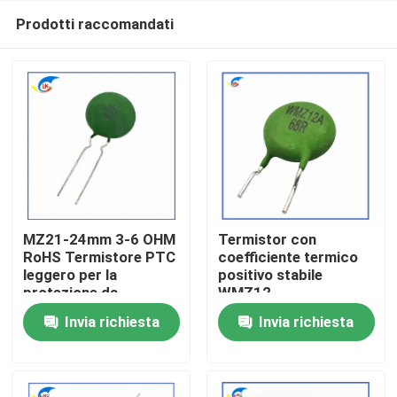
Prodotti raccomandati
MZ21-24mm 3-6 OHM
Termistor con
RoHS Termistore PTC
coefficiente termico
leggero per la
positivo stabile
Casa.
protezione da
WMZ12-
sovraccarico
85BHV151NRoHS per
Invia richiesta
Invia richiesta
Termistore con
la protezione da
Prodotti
coefficiente termico
sovraccarico
positivo stabile
Certificato RoHS-
compatibile
video