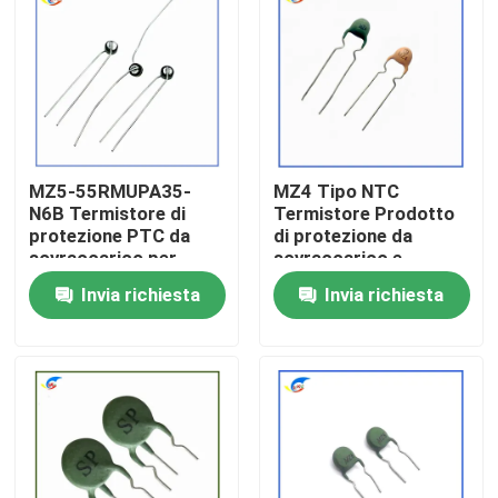
Su di noi
Visita alla fabbrica
MZ5-55RMUPA35-
MZ4 Tipo NTC
Controllo della qualità
N6B Termistore di
Termistore Prodotto
protezione PTC da
di protezione da
sovraccarico per
sovraccarico e
Contattaci
prodotti di controllo
sovraccarico
Invia richiesta
Invia richiesta
del vento
Notizie
Casi
Termistore del ptc