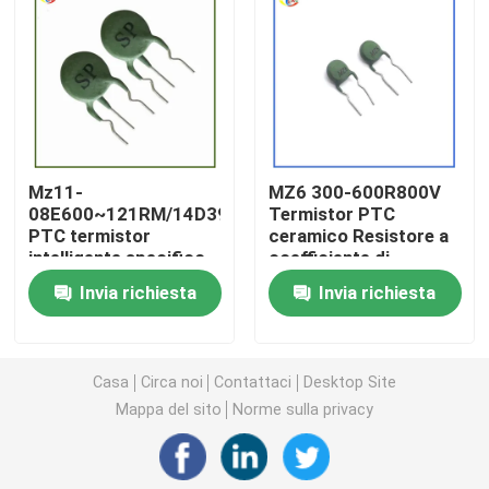
Chip di riscaldamento PTC
Termistor NTC
Mz11-
MZ6 300-600R800V
Termistore di SMD NTC
08E600~121RM/14D391
Termistor PTC
PTC termistor
ceramico Resistore a
intelligente specifico
coefficiente di
Termistor NTC di potenza
elettrico contatore
temperatura positiva
Invia richiesta
Invia richiesta
resistori di strumenti
per zavorra
elettrici
Sensore di temperatura di NTC
Casa
Circa noi
Contattaci
Desktop Site
Varistore
Mappa del sito
Norme sulla privacy
Varistore SMD