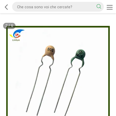
2
/
6