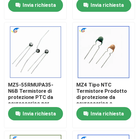
sovraccarico
85BHV151NRoHS per
Invia richiesta
Invia richiesta
Termistore con
la protezione da
coefficiente termico
sovraccarico
Su di noi
positivo stabile
Certificato RoHS-
compatibile
Visita alla fabbrica
Controllo della qualità
Contattaci
MZ5-55RMUPA35-
MZ4 Tipo NTC
N6B Termistore di
Termistore Prodotto
Notizie
protezione PTC da
di protezione da
sovraccarico per
sovraccarico e
prodotti di controllo
sovraccarico
Invia richiesta
Invia richiesta
del vento
Casi
Termistore del ptc