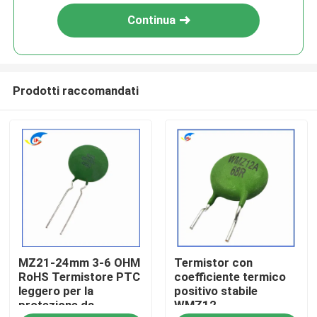
Continua
Prodotti raccomandati
Casa.
MZ21-24mm 3-6 OHM
Termistor con
Prodotti
RoHS Termistore PTC
coefficiente termico
leggero per la
positivo stabile
protezione da
WMZ12-
video